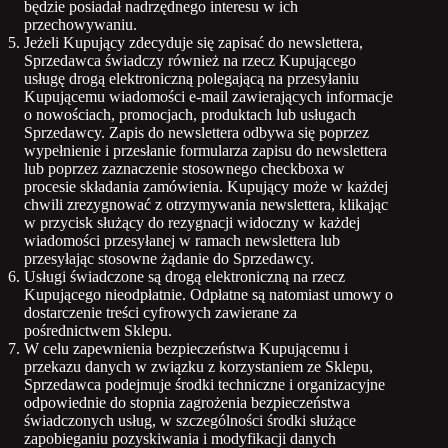
będzie posiadał nadrzędnego interesu w ich
przechowywaniu.
Jeżeli Kupujący zdecyduje się zapisać do newslettera,
Sprzedawca świadczy również na rzecz Kupującego
usługę drogą elektroniczną polegającą na przesyłaniu
Kupującemu wiadomości e-mail zawierających informacje
o nowościach, promocjach, produktach lub usługach
Sprzedawcy. Zapis do newslettera odbywa się poprzez
wypełnienie i przesłanie formularza zapisu do newslettera
lub poprzez zaznaczenie stosownego checkboxa w
procesie składania zamówienia. Kupujący może w każdej
chwili zrezygnować z otrzymywania newslettera, klikając
w przycisk służący do rezygnacji widoczny w każdej
wiadomości przesyłanej w ramach newslettera lub
przesyłając stosowne żądanie do Sprzedawcy.
Usługi świadczone są drogą elektroniczną na rzecz
Kupującego nieodpłatnie. Odpłatne są natomiast umowy o
dostarczenie treści cyfrowych zawierane za
pośrednictwem Sklepu.
W celu zapewnienia bezpieczeństwa Kupującemu i
przekazu danych w związku z korzystaniem ze Sklepu,
Sprzedawca podejmuje środki techniczne i organizacyjne
odpowiednie do stopnia zagrożenia bezpieczeństwa
świadczonych usług, w szczególności środki służące
zapobieganiu pozyskiwania i modyfikacji danych