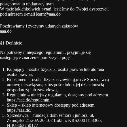
postępowaniu reklamacyjnym.
W razie jakichkolwiek pytań, jesteśmy do Twojej dyspozycji
pod adresem e-mail learn@aaa.do
Pozdrawiamy i życzymy udanych zakupów
aaa.do
§1 Definicje
Na potrzeby niniejszego regulaminu, przyjmuje się
następujące znaczenie poniższych pojęć:
Kupujący – osoba fizyczna, osoba prawna lub ułomna
osoba prawna,
Konsument – osoba fizyczna zawierająca ze Sprzedawcą
umowę niezwiązaną z bezpośrednio z jej działalnością
gospodarczą lub zawodową,
Regulamin – niniejszy regulamin, dostępny pod adresem
https://aaa.do/regulamin,
Sklep – sklep internetowy dostępny pod adresem
https://aaa.do/,
Sprzedawca – fundacja dom seniora i juniora, ul.
Zamojska 21/20A 20-102 Lublin, KRS:0001153366,
NIP:9462750177