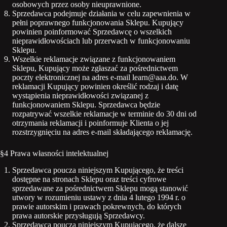
osobowych przez osoby nieuprawnione.
Sprzedawca podejmuje działania w celu zapewnienia w
pełni poprawnego funkcjonowania Sklepu. Kupujący
powinien poinformować Sprzedawcę o wszelkich
nieprawidłowościach lub przerwach w funkcjonowaniu
Sklepu.
Wszelkie reklamacje związane z funkcjonowaniem
Sklepu, Kupujący może zgłaszać za pośrednictwem
poczty elektronicznej na adres e-mail learn@aaa.do. W
reklamacji Kupujący powinien określić rodzaj i datę
wystąpienia nieprawidłowości związanej z
funkcjonowaniem Sklepu. Sprzedawca będzie
rozpatrywać wszelkie reklamacje w terminie do 30 dni od
otrzymania reklamacji i poinformuje Klienta o jej
rozstrzygnięciu na adres e-mail składającego reklamację.
§4 Prawa własności intelektualnej
Sprzedawca poucza niniejszym Kupującego, że treści
dostępne na stronach Sklepu oraz treści cyfrowe
sprzedawane za pośrednictwem Sklepu mogą stanowić
utwory w rozumieniu ustawy z dnia 4 lutego 1994 r. o
prawie autorskim i prawach pokrewnych, do których
prawa autorskie przysługują Sprzedawcy.
Sprzedawca poucza niniejszym Kupującego, że dalsze