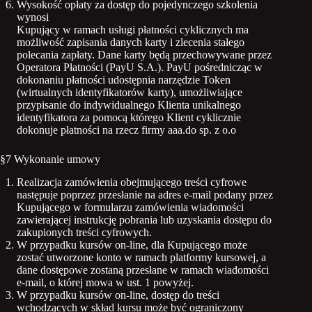
Wysokość opłaty za dostęp do pojedynczego szkolenia
wynosi
Kupujący w ramach usługi płatności cyklicznych ma
możliwość zapisania danych karty i zlecenia stałego
polecania zapłaty. Dane karty będą przechowywane przez
Operatora Płatności (PayU S.A.). PayU pośrednicząc w
dokonaniu płatności udostępnia narzędzie Token
(wirtualnych identyfikatorów karty), umożliwiające
przypisanie do indywidualnego Klienta unikalnego
identyfikatora za pomocą którego Klient cyklicznie
dokonuje płatności na rzecz firmy aaa.do sp. z o.o
§7 Wykonanie umowy
Realizacja zamówienia obejmującego treści cyfrowe
następuje poprzez przesłanie na adres e-mail podany przez
Kupującego w formularzu zamówienia wiadomości
zawierającej instrukcję pobrania lub uzyskania dostępu do
zakupionych treści cyfrowych.
W przypadku kursów on-line, dla Kupującego może
zostać utworzone konto w ramach platformy kursowej, a
dane dostępowe zostaną przesłane w ramach wiadomości
e-mail, o której mowa w ust. 1 powyżej.
W przypadku kursów on-line, dostęp do treści
wchodzących w skład kursu może być ograniczony