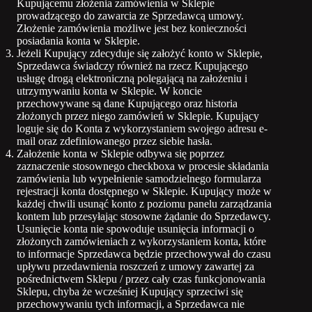
Kupującemu złożenia zamówienia w Sklepie
prowadzącego do zawarcia ze Sprzedawcą umowy.
Złożenie zamówienia możliwe jest bez konieczności
posiadania konta w Sklepie.
Jeżeli Kupujący zdecyduje się założyć konto w Sklepie,
Sprzedawca świadczy również na rzecz Kupującego
usługę drogą elektroniczną polegającą na założeniu i
utrzymywaniu konta w Sklepie. W koncie
przechowywane są dane Kupującego oraz historia
złożonych przez niego zamówień w Sklepie. Kupujący
loguje się do Konta z wykorzystaniem swojego adresu e-
mail oraz zdefiniowanego przez siebie hasła.
Założenie konta w Sklepie odbywa się poprzez
zaznaczenie stosownego checkboxa w procesie składania
zamówienia lub wypełnienie samodzielnego formularza
rejestracji konta dostępnego w Sklepie. Kupujący może w
każdej chwili usunąć konto z poziomu panelu zarządzania
kontem lub przesyłając stosowne żądanie do Sprzedawcy.
Usunięcie konta nie spowoduje usunięcia informacji o
złożonych zamówieniach z wykorzystaniem konta, które
to informacje Sprzedawca będzie przechowywał do czasu
upływu przedawnienia roszczeń z umowy zawartej za
pośrednictwem Sklepu / przez cały czas funkcjonowania
Sklepu, chyba że wcześniej Kupujący sprzeciwi się
przechowywaniu tych informacji, a Sprzedawca nie