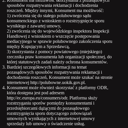
Konsument ma możliwość skorzystania z pozasądowych
sposobów rozpatrywania reklamacji i dochodzenia
roszczeń. Między innymi, Konsument ma możliwość:
1) zwrócenia się do stałego polubownego sądu
konsumenckiego z wnioskiem o rozstrzygnięcie sporu
wynikłego z zawartej umowy,
2) zwrócenia się do wojewódzkiego inspektora Inspekcji
Handlowej z wnioskiem o wszczęcie postępowania
mediacyjnego w sprawie polubownego zakończenia sporu
między Kupującym a Sprzedawcą,
3) skorzystania z pomocy powiatowego (miejskiego)
rzecznika praw konsumenta lub organizacji społecznej, do
której statutowych zadań należy ochrona konsumentów.
Bardziej szczegółowych informacji na temat
pozasądowych sposobów rozpatrywania reklamacji i
dochodzenia roszczeń, Konsument może szukać na stronie
internetowej http://polubowne.uokik.gov.pl.
Konsument może również skorzystać z platformy ODR,
która dostępna jest pod adresem
http://ec.europa.eu/consumers/odr. Platforma służy
rozstrzyganiu sporów pomiędzy konsumentami i
przedsiębiorcami dążącymi do pozasądowego
rozstrzygnięcia sporu dotyczącego zobowiązań
umownych wynikających z internetowej umowy
sprzedaży lub umowy o świadczenie usług.