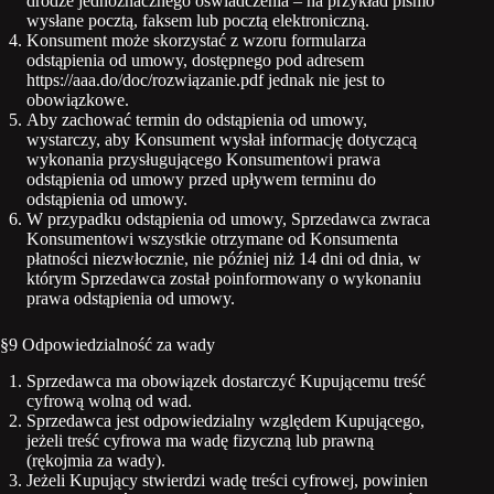
drodze jednoznacznego oświadczenia – na przykład pismo
wysłane pocztą, faksem lub pocztą elektroniczną.
Konsument może skorzystać z wzoru formularza
odstąpienia od umowy, dostępnego pod adresem
https://aaa.do/doc/rozwiązanie.pdf jednak nie jest to
obowiązkowe.
Aby zachować termin do odstąpienia od umowy,
wystarczy, aby Konsument wysłał informację dotyczącą
wykonania przysługującego Konsumentowi prawa
odstąpienia od umowy przed upływem terminu do
odstąpienia od umowy.
W przypadku odstąpienia od umowy, Sprzedawca zwraca
Konsumentowi wszystkie otrzymane od Konsumenta
płatności niezwłocznie, nie później niż 14 dni od dnia, w
którym Sprzedawca został poinformowany o wykonaniu
prawa odstąpienia od umowy.
§9 Odpowiedzialność za wady
Sprzedawca ma obowiązek dostarczyć Kupującemu treść
cyfrową wolną od wad.
Sprzedawca jest odpowiedzialny względem Kupującego,
jeżeli treść cyfrowa ma wadę fizyczną lub prawną
(rękojmia za wady).
Jeżeli Kupujący stwierdzi wadę treści cyfrowej, powinien