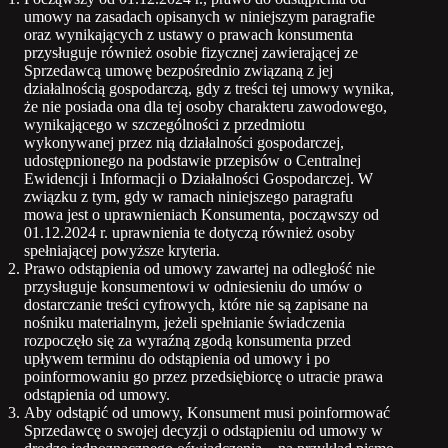
umowy na zasadach opisanych w niniejszym paragrafie
oraz wynikających z ustawy o prawach konsumenta
przysługuje również osobie fizycznej zawierającej ze
Sprzedawcą umowę bezpośrednio związaną z jej
działalnością gospodarczą, gdy z treści tej umowy wynika,
że nie posiada ona dla tej osoby charakteru zawodowego,
wynikającego w szczególności z przedmiotu
wykonywanej przez nią działalności gospodarczej,
udostępnionego na podstawie przepisów o Centralnej
Ewidencji i Informacji o Działalności Gospodarczej. W
związku z tym, gdy w ramach niniejszego paragrafu
mowa jest o uprawnieniach Konsumenta, począwszy od
01.12.2024 r. uprawnienia te dotyczą również osoby
spełniającej powyższe kryteria.
Prawo odstąpienia od umowy zawartej na odległość nie
przysługuje konsumentowi w odniesieniu do umów o
dostarczanie treści cyfrowych, które nie są zapisane na
nośniku materialnym, jeżeli spełnianie świadczenia
rozpoczęło się za wyraźną zgodą konsumenta przed
upływem terminu do odstąpienia od umowy i po
poinformowaniu go przez przedsiębiorcę o utracie prawa
odstąpienia od umowy.
Aby odstąpić od umowy, Konsument musi poinformować
Sprzedawcę o swojej decyzji o odstąpieniu od umowy w