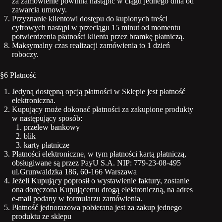
za zamówienie powinna nastąpić w ciągu jednego dnia od
zawarcia umowy.
Przyznanie klientowi dostępu do kupionych treści
cyfrowych nastąpi w przeciągu 15 minut od momentu
potwierdzenia płatności klienta przez bramkę płatniczą.
Maksymalny czas realizacji zamówienia to 1 dzień
roboczy.
§6 Płatność
Jedyną dostępną opcją płatności w Sklepie jest płatność
elektroniczna.
Kupujący może dokonać płatności za zakupione produkty
w następujący sposób:
przelew bankowy
blik
karty płatnicze
Płatności elektroniczne, w tym płatności kartą płatniczą,
obsługiwane są przez PayU S.A. NIP: 779-23-08-495
ul.Grunwaldzka 186, 60-166 Warszawa
Jeżeli Kupujący poprosił o wystawienie faktury, zostanie
ona doręczona Kupującemu drogą elektroniczną, na adres
e-mail podany w formularzu zamówienia.
Płatność jednorazowa pobierana jest za zakup jednego
produktu ze sklepu