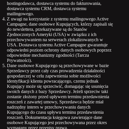
hostingodawca, dostawca systemu do fakturowania,
dostawca systemu CRM, dostawca systemu
mailingowego.
Z uwagi na korzystanie z systemu mailingowego Active
Campagne, dane osobowe Kupujących, którzy zapisali się
do newslettera, przekazywane są do Stanów
Zjednoczonych Ameryki (USA) w związku z ich
przechowywaniem na serwerach zlokalizowanych w
USA. Dostawca systemu Active Campagne gwarantuje
odpowiedni poziom ochrony danych osobowych poprzez
odpowiednie mechanizmy zgodności (Tarcza
Prywatności).
Dane osobowe Kupującego są przechowywane w bazie
Sprzedawcy przez cały czas prowadzenia działalności
gospodarczej w celu zapewnienia sobie możliwości
identyfikacji klienta powracającego, czemu jednak
Kupujący może się sprzeciwić, domagając się usunięcia
swoich danych z bazy Sprzedawcy. Jeżeli sprzeciw taki
zostanie złożony przed upływem terminu przedawnienia
roszczeń z zawartej umowy, Sprzedawca będzie miał
nadrzędny interes w przechowywaniu danych
Kupującego do czasu upływu terminu przedawnienia
roszczeń. Dokumentacja księgowa zawierające dane
osobowe Kupującego jest przechowywana przez okres
wymagany przez przepisy prawa.