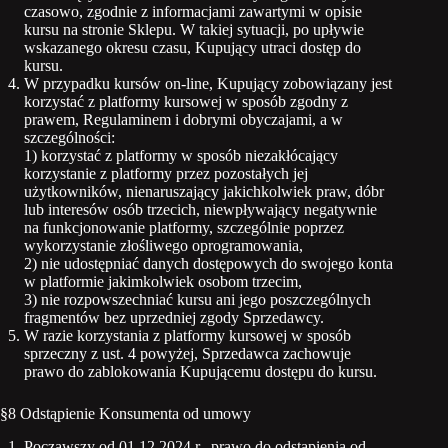
czasowo, zgodnie z informacjami zawartymi w opisie
kursu na stronie Sklepu. W takiej sytuacji, po upływie
wskazanego okresu czasu, Kupujący utraci dostęp do
kursu.
W przypadku kursów on-line, Kupujący zobowiązany jest
korzystać z platformy kursowej w sposób zgodny z
prawem, Regulaminem i dobrymi obyczajami, a w
szczególności:
1) korzystać z platformy w sposób niezakłócający
korzystanie z platformy przez pozostałych jej
użytkowników, nienaruszający jakichkolwiek praw, dóbr
lub interesów osób trzecich, niewpływający negatywnie
na funkcjonowanie platformy, szczególnie poprzez
wykorzystanie złośliwego oprogramowania,
2) nie udostępniać danych dostępowych do swojego konta
w platformie jakimkolwiek osobom trzecim,
3) nie rozpowszechniać kursu ani jego poszczególnych
fragmentów bez uprzedniej zgody Sprzedawcy.
W razie korzystania z platformy kursowej w sposób
sprzeczny z ust. 4 powyżej, Sprzedawca zachowuje
prawo do zablokowania Kupującemu dostępu do kursu.
§8 Odstąpienie Konsumenta od umowy
Począwszy od 01.12.2024 r., prawo do odstąpienia od