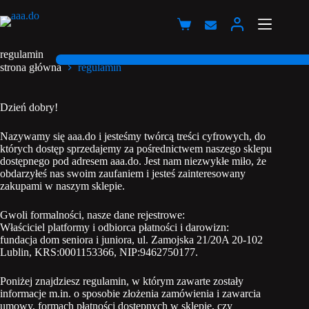
Przejdź
do
Koszyk
treści
regulamin
strona główna
regulamin
Dzień dobry!
Nazywamy się aaa.do i jesteśmy twórcą treści cyfrowych, do
których dostęp sprzedajemy za pośrednictwem naszego sklepu
dostępnego pod adresem aaa.do. Jest nam niezwykłe miło, że
obdarzyłeś nas swoim zaufaniem i jesteś zainteresowany
zakupami w naszym sklepie.
Gwoli formalności, nasze dane rejestrowe:
Właściciel platformy i odbiorca płatności i darowizn:
fundacja dom seniora i juniora, ul. Zamojska 21/20A 20-102
Lublin, KRS:0001153366, NIP:9462750177.
Poniżej znajdziesz regulamin, w którym zawarte zostały
informacje m.in. o sposobie złożenia zamówienia i zawarcia
umowy, formach płatności dostępnych w sklepie, czy