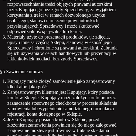
rozpowszechnianie treści objętych prawami autorskimi
przez Kupującego bez zgody Sprzedawcy, za wyjątkiem
korzystania z treści w ramach dozwolonego użytku
osobistego, stanowi naruszenie praw autorskich
przysługujących Sprzedawcy i może skutkować
odpowiedzialnością cywilną lub karną.
Materiały użyte do prezentacji produktów, tj.: zdjęcia,
opisy i inne są częścią Sklepu, stanowią własność jego
Sprzedawcy i chronione są prawami autorskimi. Zabrania
się ich używania w celach handlowych lub prezentacji w
jakichkolwiek mediach bez zgody Sprzedawcy.
§5 Zawieranie umowy
Kupujący może złożyć zamówienie jako zarejestrowany
klient albo jako gość.
Zarejestrowanym klientem jest Kupujący, który posiada
konto w Sklepie. Kupujący może założyć konto poprzez
zaznaczenie stosownego checkboxa w procesie składania
zamówienia lub wypełnienie samodzielnego formularza
rejestracji konta dostępnego w Sklepie.
Jeżeli Kupujący posiada konto w Sklepie, przed
złożeniem zamówienia powinien się do niego zalogować.
Logowanie możliwe jest również w trakcie składania
zamówienia poprzez kliknięcie w link dostępny w ramach