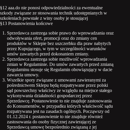
§12 aaa.do nie ponosi odpowiedzialności za ewentualne
szkody związane ze stosowania technik udostępnianych w
szkoleniach powstałe z winy osoby je stosującej
§13 Postanowienia końcowe
Sprzedawca zastrzega sobie prawo do wprowadzania oraz
odwoływania ofert, promocji oraz do zmiany cen
produktów w Sklepie bez uszczerbku dla praw nabytych
przez Kupującego, w tym w szczególności warunków
umów zawartych przed dokonaniem zmiany.
Sprzedawca zastrzega sobie możliwość wprowadzania
zmian w Regulaminie. Do umów zawartych przed zmianą
Regulaminu stosuje się Regulamin obowiązujący w dacie
zawarcia umowy.
Wszelkie spory związane z umowami zawieranymi za
pośrednictwem Sklepu będą rozpatrywane przez polski
sąd powszechny właściwy ze względu na miejsce stałego
wykonywania działalności gospodarczej przez
Sprzedawcę. Postanowienie to nie znajduje zastosowania
do Konsumentów, w przypadku których właściwość sądu
rozpatrywana jest na zasadach ogólnych. Począwszy od
01.12.2024 r. postanowienie to nie znajduje również
zastosowania do osoby fizycznej zawierającej ze
Sprzedawcą umowę bezpośrednio związaną z jej