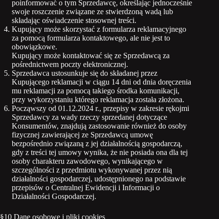
poinformować o tym Sprzedawcę, określając jednocześnie
swoje roszczenie związane ze stwierdzoną wadą lub
składając oświadczenie stosownej treści.
Kupujący może skorzystać z formularza reklamacyjnego
za pomocą formularza kontaktowego, ale nie jest to
obowiązkowe.
Kupujący może kontaktować się ze Sprzedawcą za
pośrednictwem poczty elektronicznej.
Sprzedawca ustosunkuje się do składanej przez
Kupującego reklamacji w ciągu 14 dni od dnia doręczenia
mu reklamacji za pomocą takiego środka komunikacji,
przy wykorzystaniu którego reklamacja została złożona.
Począwszy od 01.12.2024 r., przepisy w zakresie rękojmi
Sprzedawcy za wady rzeczy sprzedanej dotyczące
Konsumentów, znajdują zastosowanie również do osoby
fizycznej zawierającej ze Sprzedawcą umowę
bezpośrednio związaną z jej działalnością gospodarczą,
gdy z treści tej umowy wynika, że nie posiada ona dla tej
osoby charakteru zawodowego, wynikającego w
szczególności z przedmiotu wykonywanej przez nią
działalności gospodarczej, udostępnionego na podstawie
przepisów o Centralnej Ewidencji i Informacji o
Działalności Gospodarczej.
§10 Dane osobowe i pliki cookies