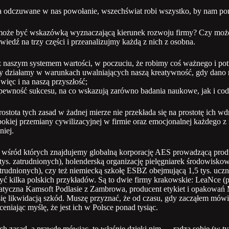
a odczuwane w nas powołanie, wszechświat robi wszystko, by nam p
ie może być wskazówką wyznaczającą kierunek rozwoju firmy? Czy moż
wiedź na trzy części i przeanalizujmy każdą z nich z osobna.
 naszym systemem wartości, w poczuciu, że robimy coś ważnego i po
 działamy w warunkach uwalniających naszą kreatywność, gdy dano
więc i na naszą przyszłość;
ewność sukcesu, na co wskazują zarówno badania naukowe, jak i cod
 prostota tych zasad w żadnej mierze nie przekłada się na prostotę ich w
bokiej przemiany cywilizacyjnej w firmie oraz emocjonalnej każdego z
niej.
 wśród których znajdujemy globalną korporację AES prowadzącą produkc
tys. zatrudnionych), holenderską organizację pielęgniarek środowiskow
rudnionych), czy też niemiecką szkołę ESBZ obejmującą 1,5 tys. uczni
yć kilka polskich przykładów. Są to dwie firmy krakowskie: LeaNce (pr
formatyczna Kamsoft Podlasie z Zambrowa, producent etykiet i opakowań
e się likwidacją szkód. Muszę przyznać, że od czasu, gdy zacząłem mó
eniając myślę, że jest ich w Polsce ponad tysiąc.
 zasad, a prawdę mówiąc, to właśnie dzięki nim — radzą sobie (w tym