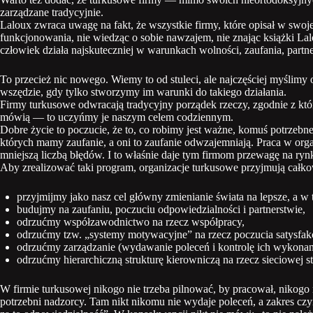
zarządzane tradycyjnie.
Laloux zwraca uwagę na fakt, że wszystkie firmy, które opisał w swoj
funkcjonowania, nie wiedząc o sobie nawzajem, nie znając książki La
człowiek działa najskuteczniej w warunkach wolności, zaufania, partn
To przecież nic nowego. Wiemy to od stuleci, ale najczęściej myślimy 
wszędzie, gdy tylko stworzymy im warunki do takiego działania.
Firmy turkusowe odwracają tradycyjny porządek rzeczy, zgodnie z któ
mówią — to uczyńmy je naszym celem codziennym.
Dobre życie to poczucie, że to, co robimy jest ważne, komuś potrzebne
których mamy zaufanie, a oni to zaufanie odwzajemniają. Praca w organ
mniejszą liczbą błędów. I to właśnie daje tym firmom przewagę na ryn
Aby zrealizować taki program, organizacje turkusowe przyjmują całkow
przyjmijmy jako nasz cel główny zmienianie świata na lepsze, a w 
budujmy na zaufaniu, poczuciu odpowiedzialności i partnerstwie,
odrzućmy współzawodnictwo na rzecz współpracy,
odrzućmy tzw. „systemy motywacyjne” na rzecz poczucia satysfakcj
odrzućmy zarządzanie (wydawanie poleceń i kontrolę ich wykonania
odrzućmy hierarchiczną strukturę kierowniczą na rzecz sieciowej s
W firmie turkusowej nikogo nie trzeba pilnować, by pracował, nikogo ni
potrzebni nadzorcy. Tam nikt nikomu nie wydaje poleceń, a zakres czyn