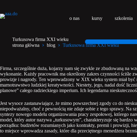
Przejdź
do
treści
o nas
kursy
szkolenia
Turkusowa firma XXI wieku
strona główna
blog
Turkusowa firma XXI wieku
Firma, szczególnie duża, kojarzy nam się zwykle ze zbudowaną na wzór
wykonanie. Każdy pracownik ma określony zakres czynności ściśle zwi
prowizje i nagrody. Ten wprowadzony w XIX wieku system miał być mo
marnotrawstwo ludzkiej kreatywności. Niestety, jego, nadal dość licz
planowe” całego radzieckiego imperium. Ich legendarna nieskuteczność
Jest wysoce zastanawiające, że mimo powszechnej zgody co do niesku
niepodważalny, choć z pewnością nie zdaje sobie z tego sprawy. Na sz
syntezy nowego modelu organizowania pracy zespołowej, którego naro
model, który autor nazywa „turkusowym”, charakteryzuje się bardzo w
porządku: budżetów rozumianych jako kontrakty, premii i prowizji, h
to miejsce wprowadza zasady, które dla przeciętnego menedżera brzmią