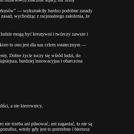
„turkusów” — wykształciły bardzo podobne zasady
 zasad, wychodząc z racjonalnego założenia, że
ż ludzie mogą być kreatywni i twórczy zawsze i
koro to ono jest dla nas celem ostatecznym —
nty. Dobre życie toczy się wśród ludzi, do
ajniejsza, bardziej innowacyjna i obarczona
ści, a nie kierownicy,
 nie trzeba ani pilnować, ani zaganiać, to nie są
trafisz, wtedy gdy jest to potrzebne i bierzesz