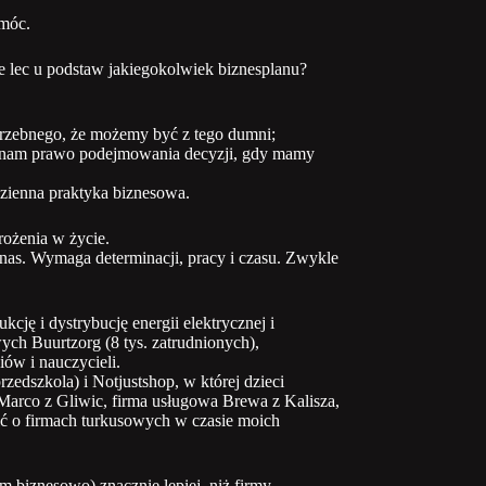
omóc.
e lec u podstaw jakiegokolwiek biznesplanu?
trzebnego, że możemy być z tego dumni;
 nam prawo podejmowania decyzji, gdy mamy
zienna praktyka biznesowa.
drożenia w życie.
 nas. Wymaga determinacji, pracy i czasu. Zwykle
ję i dystrybucję energii elektrycznej i
ych Buurtzorg (8 tys. zatrudnionych),
ów i nauczycieli.
zedszkola) i Notjustshop, w której dzieci
 Marco z Gliwic, firma usługowa Brewa z Kalisza,
wić o firmach turkusowych w czasie moich
 biznesowo) znacznie lepiej, niż firmy