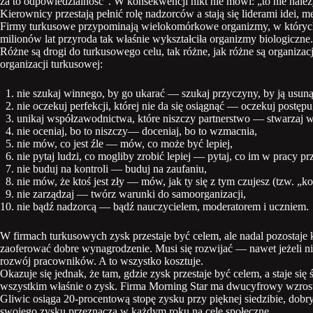
za to odpowiedzialność”. W konsekwencji nikt nie mówi: „to nie nal
Kierownicy przestają pełnić rolę nadzorców a stają się liderami idei
Firmy turkusowe przypominają wielokomórkowe organizmy, w których n
milionów lat przyroda tak właśnie wykształciła organizmy biologiczne.
Różne są drogi do turkusowego celu, tak różne, jak różne są organiza
organizacji turkusowej:
nie szukaj winnego, by go ukarać — szukaj przyczyny, by ją usuną
nie oczekuj perfekcji, której nie da się osiągnąć — oczekuj postępu
unikaj współzawodnictwa, które niszczy partnerstwo — stwarzaj 
nie oceniaj, bo to niszczy— doceniaj, bo to wzmacnia,
nie mów, co jest źle — mów, co może być lepiej,
nie pytaj ludzi, co mogliby zrobić lepiej — pytaj, co im w pracy pr
nie buduj na kontroli — buduj na zaufaniu,
nie mów, że ktoś jest zły — mów, jak ty się z tym czujesz (tzw. „ko
nie zarządzaj — twórz warunki do samoorganizacji,
nie bądź nadzorcą — bądź nauczycielem, moderatorem i uczniem.
W firmach turkusowych zysk przestaje być celem, ale nadal pozostaje 
zaoferować dobre wynagrodzenie. Musi się rozwijać — nawet jeżeli ni
rozwój pracowników. A to wszystko kosztuje.
Okazuje się jednak, że tam, gdzie zysk przestaje być celem, a staje się 
wszystkim właśnie o zysk. Firma Morning Star ma dwucyfrowy wzrost r
Gliwic osiąga 20-procentową stopę zysku przy pięknej siedzibie, do
swojego zysku przeznacza w każdym roku na cele społeczne.