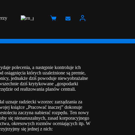
erzy
Koszyk
aje polecenia, a następnie kontroluje ich
 osiągnięcia których uzależnione są premie,
bnicy, jednakże dziś powoduje niewyobrażalne
powszechnie dziś krytykowane „gospodarki
zędzie od realizowania planów centrali.
l uznaje radziecki wzorzec zarządzania za
 swojej książce „Pracować inaczej” dokonuje
estoleciu zaczyna nabierać rozpędu. Ten nowy
oby się nienaruszalnych, zasad korporacyjnego
nictwa, okresowych rozmów oceniających itp. W
yjrzyjmy się jednej z nich: