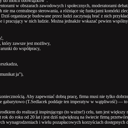
eży do moich obowiązków”.
, mentorami w obszarach zawodowych i społecznych, moderatorami debat
ie ma centralnego sterowania, a różniące się funkcjami komórki zlec
 Dziś organizacje budowane przez ludzi zaczynają brać z nich przykład
cje i pracujący w nich ludzie. Można jednakże wskazać pewien wspólny
ć,
, który zawsze jest możliwy,
warunki do współpracy,
zeszkadza,
munikat ja”),
koniecznością. Aby zapewniać dobrą pracę, firma musi nie tylko dobrz
e gabarytowo (T.Sedlacek poddaje ten imperatyw w wątpliwość) — to c
środkiem do realizacji inspirującego (to ważne!) celu, tam jest większy 
ok do roku od 20 lat i jest dziś największą na świecie firmą przetwó
brych wynagrodzeniach i wielu pozapłacowych korzyściach dostępnych 