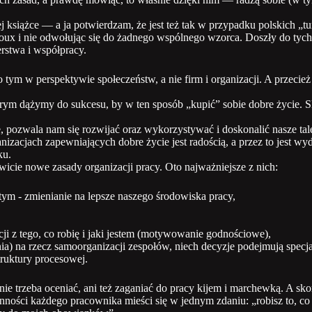
ej książce — a ja potwierdzam, że jest też tak w przypadku polskich 
loux i nie odwołując się do żadnego wspólnego wzorca. Doszły do tych
erstwa i współpracy.
o tym w perspektywie społeczeństw, a nie firm i organizacji. A przecie
rym dążymy do sukcesu, by w ten sposób „kupić” sobie dobre życie. S
, pozwala nam się rozwijać oraz wykorzystywać i doskonalić nasze tale
izacjach zapewniających dobre życie jest radością, a przez to jest wyd
ku.
icie nowe zasady organizacji pracy. Oto najważniejsze z nich:
tym - zmienianie na lepsze naszego środowiska pracy,
i z tego, co robię i jaki jestem (motywowanie godnościowe),
) na rzecz samoorganizacji zespołów, niech decyzje podejmują specjali
truktury procesowej.
e trzeba oceniać, ani też zaganiać do pracy kijem i marchewką. A skoro
ności każdego pracownika mieści się w jednym zdaniu: „robisz to, co po