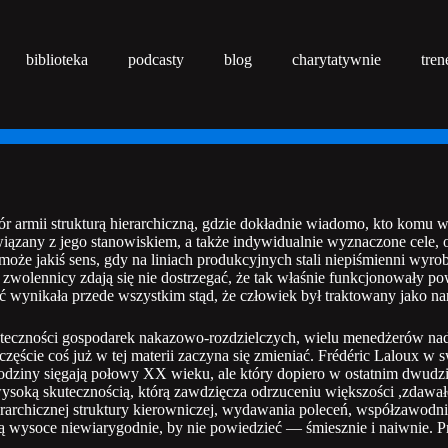
biblioteka
podcasty
blog
charytatywnie
tren
 armii strukturą hierarchiczną, gdzie dokładnie wiadomo, kto komu wyd
ązany z jego stanowiskiem, a także indywidualnie wyznaczone cele, od
że jakiś sens, gdy na liniach produkcyjnych stali niepiśmienni wyro
ni zwolennicy zdają się nie dostrzegać, że tak właśnie funkcjonowały 
 wynikała przede wszystkim stąd, że człowiek był traktowany jako nar
teczności gospodarek nakazowo-rozdzielczych, wielu menedżerów nada
częście coś już w tej materii zaczyna się zmieniać. Frédéric Laloux w
dziny sięgają połowy XX wieku, ale który dopiero w ostatnim dwudzi
ysoką skutecznością, którą zawdzięcza odrzuceniu większości ,zdawał
ierarchicznej struktury kierowniczej, wydawania poleceń, współzawod
 wysoce niewiarygodnie, by nie powiedzieć — śmiesznie i naiwnie. Prz