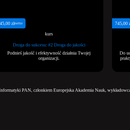
45,00
zł
745,00
netto
kurs
Droga do sukcesu: #2 Droga do jakości
Podnieś jakość i efektywność działnia Twojej
Do ud
organizacji.
prakt
Informatyki PAN, członkiem Europejska Akademia Nauk, wykładowcą a