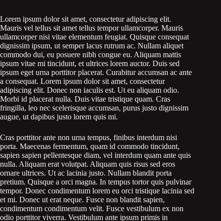
Lorem ipsum dolor sit amet, consectetur adipiscing elit.
Mauris vel tellus sit amet tellus tempor ullamcorper. Mauris
ullamcorper nisi vitae elementum feugiat. Quisque consequat
dignissim ipsum, ut semper lacus rutrum ac. Nullam aliquet
commodo dui, eu posuere nibh congue eu. Aliquam mattis
ipsum vitae mi tincidunt, et ultrices lorem auctor. Duis sed
ipsum eget urna porttitor placerat. Curabitur accumsan ac ante
a consequat. Lorem ipsum dolor sit amet, consectetur
adipiscing elit. Donec non iaculis est. Ut eu aliquam odio.
Morbi id placerat nulla. Duis vitae tristique quam. Cras
fringilla, leo nec scelerisque accumsan, purus justo dignissim
augue, ut dapibus justo lorem quis mi.
Cras porttitor ante non urna tempus, finibus interdum nisi
porta. Maecenas fermentum, quam id commodo tincidunt,
sapien sapien pellentesque diam, vel interdum quam ante quis
nulla. Aliquam erat volutpat. Aliquam quis risus sed eros
ornare ultrices. Ut ac lacinia justo. Nullam blandit porta
pretium. Quisque a orci magna. In tempus tortor quis pulvinar
tempor. Donec condimentum lorem eu orci tristique lacinia sed
et mi. Donec ut erat neque. Fusce non blandit sapien,
condimentum condimentum velit. Fusce vestibulum ex non
odio porttitor viverra. Vestibulum ante ipsum primis in