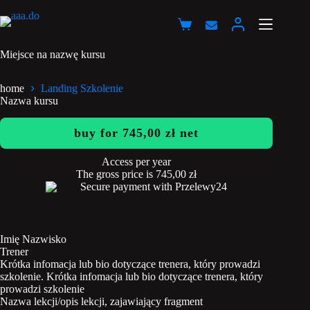
Przejdź
do
Koszyk
treści
Miejsce na nazwę kursu
home
Landing Szkolenie
Nazwa kursu
buy for
745,00
zł
net
Access per year
The gross price is
745,00
zł
Secure payment with Przelewy24
Imię Nazwisko
Trener
Krótka infomacja lub bio dotyczące trenera, który prowadzi
szkolenie. Krótka infomacja lub bio dotyczące trenera, który
prowadzi szkolenie
Nazwa lekcji/opis lekcji, zajawiający fragment